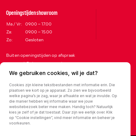
Openingstijden showroom
Ma / Vr:
09.00 – 17.00
Za:
09.00 – 15.00
Zo:
Gesloten
Buiten openingstijden op afspraak
geopend. Belt u even voordat u
langskomt?
We gebruiken cookies, wil je dat?
Adres
Cookies zijn kleine tekstbestanden met informatie erin. Die
plaatsen we kort op je apparaat. Zo zien we bijvoorbeeld
Vijverweg 13
welke pagina’s je zag, waar je afhaakte en wat je invulde. Op
die manier hebben wij informatie waar we jouw
5683 CX Best
websitebezoek beter mee maken. Handig toch? Natuurlijk
kies je zelf of je dat toestaat. Daar zijn we eerlijk over. Klik
op “Cookie instellingen”, vind meer informatie en beheer je
Privacy policy
voorkeuren.