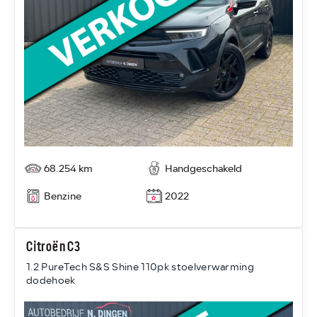
68.254 km
Handgeschakeld
Benzine
2022
Citroën C3
1.2 PureTech S&S Shine 110pk stoelverwarming
dodehoek