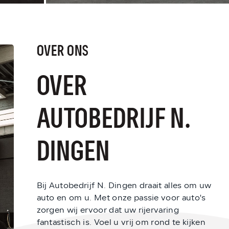
Bent u aan het overwegen om uw volgende au
Dingen in Best staan we voor u klaar met u
budget.
OVER ONS
LEES MEER
OVER
AUTOBEDRIJF N.
DINGEN
Bij Autobedrijf N. Dingen draait alles om uw
auto en om u. Met onze passie voor auto's
zorgen wij ervoor dat uw rijervaring
fantastisch is. Voel u vrij om rond te kijken