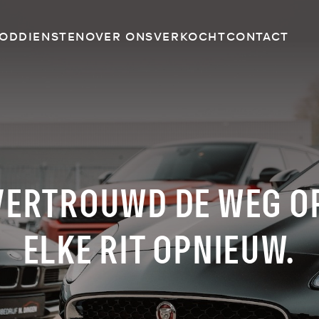
OD
DIENSTEN
OVER ONS
VERKOCHT
CONTACT
VERTROUWD DE WEG OP
ELKE RIT OPNIEUW.