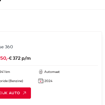
ose 360
950,-
€ 372 p/m
941 km
Automaat
ride (Benzine)
2024
KIJK AUTO