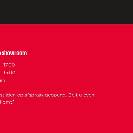
n showroom
– 17.00
– 15.00
ten
stijden op afspraak geopend. Belt u even
skomt?