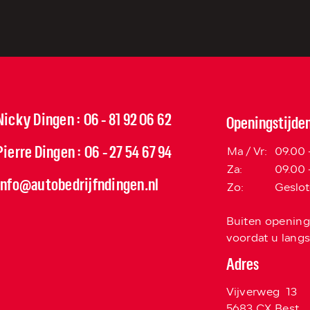
Nicky Dingen
06 - 81 92 06 62
:
Openingstijde
Pierre Dingen
06 - 27 54 67 94
:
Ma / Vr:
09.00 
Za:
09.00 
info@autobedrijfndingen.nl
Zo:
Geslo
Buiten opening
voordat u lang
Adres
Vijverweg 13
5683 CX Best