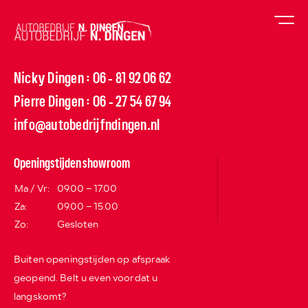
Nicky Dingen
06 - 81 92 06 62
:
Pierre Dingen
06 - 27 54 67 94
:
info@autobedrijfndingen.nl
Openingstijden showroom
Ma / Vr:
09.00 – 17.00
Za:
09.00 – 15.00
Zo:
Gesloten
Buiten openingstijden op afspraak
geopend. Belt u even voordat u
langskomt?