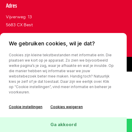
Adres
Vijverweg 13
5683 CX Best
We gebruiken cookies, wil je dat?
Privacy policy
Cookies zijn kleine tekstbestanden met informatie erin. Die
plaatsen we kort op je apparaat. Zo zien we bijvoorbeeld
welke pagina’s je zag, waar je afhaakte en wat je invulde. Op
die manier hebben wij informatie waar we jouw
websitebezoek beter mee maken. Handig toch? Natuurlijk
kies je zelf of je dat toestaat. Daar zijn we eerlijk over. Klik
op “Cookie instellingen”, vind meer informatie en beheer je
voorkeuren.
Cookie instellingen
Cookies weigeren
Ga akkoord