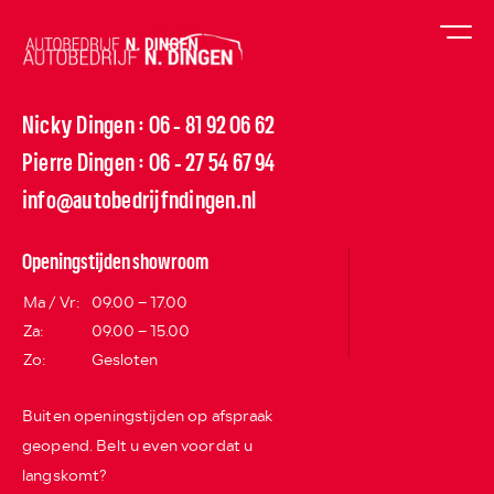
Nicky Dingen
06 - 81 92 06 62
:
Pierre Dingen
06 - 27 54 67 94
:
info@autobedrijfndingen.nl
Openingstijden showroom
Ma / Vr:
09.00 – 17.00
Za:
09.00 – 15.00
Zo:
Gesloten
Buiten openingstijden op afspraak
geopend. Belt u even voordat u
langskomt?