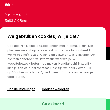
Adres
Vijverweg 13
5683 CX Best
We gebruiken cookies, wil je dat?
Privacy policy
Cookies zijn kleine tekstbestanden met informatie erin. Die
plaatsen we kort op je apparaat. Zo zien we bijvoorbeeld
welke pagina’s je zag, waar je afhaakte en wat je invulde. Op
die manier hebben wij informatie waar we jouw
websitebezoek beter mee maken. Handig toch? Natuurlijk
kies je zelf of je dat toestaat. Daar zijn we eerlijk over. Klik
op “Cookie instellingen”, vind meer informatie en beheer je
voorkeuren.
Cookie instellingen
Cookies weigeren
Ga akkoord